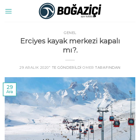
Skip
to
content
GENEL
Erciyes kayak merkezi kapalı
mı?.
29 ARALIK 2020
’' TE GÖNDERILDI
OMER
TARAFINDAN
29
Ara